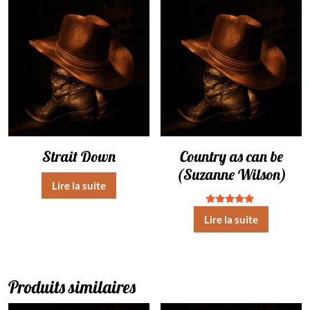
Strait Down
Country as can be
(Suzanne Wilson)
Lire la suite
Note
Lire la suite
5.00
sur 5
Produits similaires