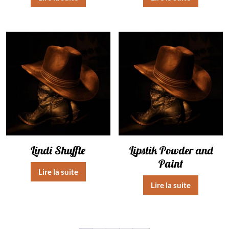
Lindi Shuffle
Lipstik Powder and
Paint
Lire la suite
Lire la suite