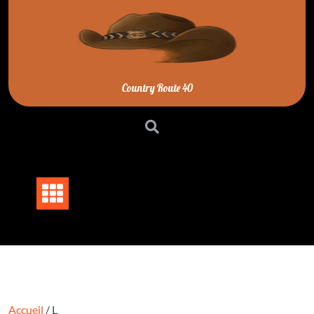
Skip
to
content
Country Route 40
Accueil
/ L