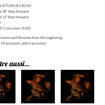
 1/4 TURN R CROSS
d, RF Step forward
d, LF Step forward
d
LF Cross over (9:00)
 counts and Resume from the beginning
r 24 accounts, add 2 accounts:
tre aussi…