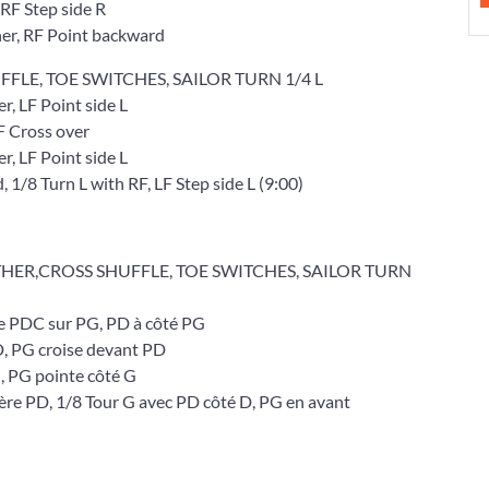
 RF Step side R
her, RF Point backward
FFLE, TOE SWITCHES, SAILOR TURN 1/4 L
r, LF Point side L
F Cross over
r, LF Point side L
 1/8 Turn L with RF, LF Step side L (9:00)
THER,CROSS SHUFFLE, TOE SWITCHES, SAILOR TURN
e PDC sur PG, PD à côté PG
, PG croise devant PD
, PG pointe côté G
ère PD, 1/8 Tour G avec PD côté D, PG en avant