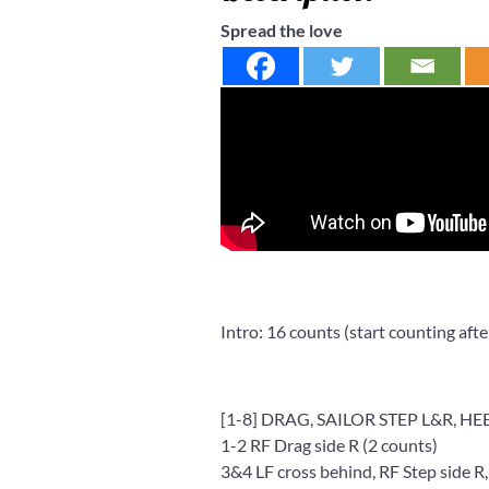
Spread the love
Intro: 16 counts (start counting afte
[1-8] DRAG, SAILOR STEP L&R, H
1-2 RF Drag side R (2 counts)
3&4 LF cross behind, RF Step side R,