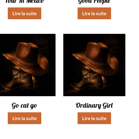
Tour In Mexico
Good People
Lire la suite
Lire la suite
Go cat go
Ordinary Girl
Lire la suite
Lire la suite