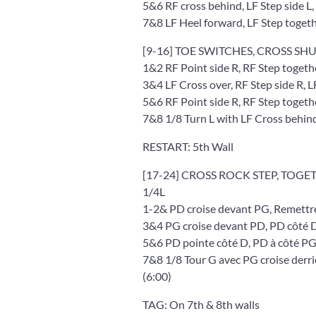
5&6 RF cross behind, LF Step side L,
7&8 LF Heel forward, LF Step toget
[9-16] TOE SWITCHES, CROSS SHU
1&2 RF Point side R, RF Step togethe
3&4 LF Cross over, RF Step side R, L
5&6 RF Point side R, RF Step togethe
7&8 1/8 Turn L with LF Cross behind,
RESTART: 5th Wall
[17-24] CROSS ROCK STEP, TOGE
1/4L
1-2& PD croise devant PG, Remettr
3&4 PG croise devant PD, PD côté D
5&6 PD pointe côté D, PD à côté PG
7&8 1/8 Tour G avec PG croise derri
(6:00)
TAG: On 7th & 8th walls