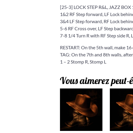
[25-3] LOCK STEP R&L, JAZZ BOX
1&2 RF Step forward, LF Lock behin
3&4 LF Step forward, RF Lock behin
5-6 RF Cross over, LF Step backwar
7-8 1/4 Turn R with RF Step side R, 
RESTART: On the 5th wall, make 16
TAG: On the 7th and 8th walls, afte
1 – 2 Stomp R, Stomp L
Vous aimerez peut-ê