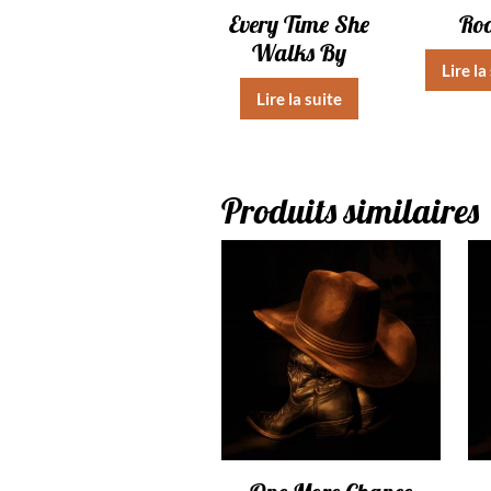
Every Time She
Roo
Walks By
Lire la
Lire la suite
Produits similaires