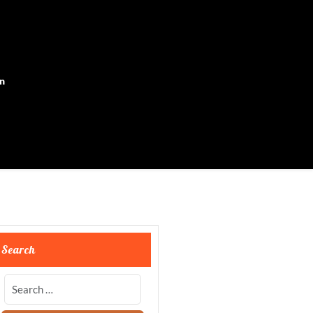
on
Search