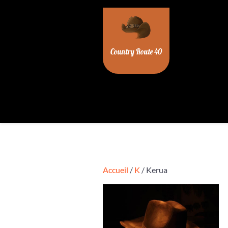
Skip
to
content
Country Route 40
Accueil
/
K
/ Kerua