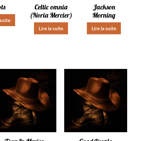
ts
Celtic omnia
Jackson
(Noria Mercier)
Morning
 suite
Lire la suite
Lire la suite