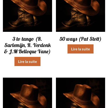
3 to tango (R.
50 ways (Pat Stott)
Sarlemijn, R. Verdonk
Lire la suite
& J.M Belloque Vane)
Lire la suite