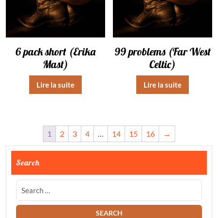
6 pack short (Erika
99 problems (Far West
Mast)
Celtic)
Lire la suite
Lire la suite
1
2
3
4
…
14
15
16
→
Search