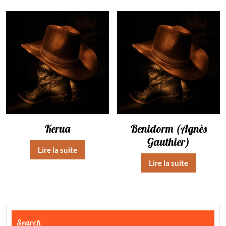
Kerua
Benidorm (Agnès
Gauthier)
Lire la suite
Lire la suite
Search