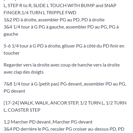
L, STEP R to R, SLIDE L TOUCH WITH BUMP and SNAP
FINGER,1/4 TURN L TRIPPLE FWD
1&2 PD à droite, assembler PG au PD, PD à droite
3&4 1/4 tour à G PG à gauche, assembler PD au PG, PG à
gauche
5-6 1/4 tour à G PD à droite, glisser PG à côté du PD finir en
toucher
Regarder vers la droite avec coup de hanche vers la droite
avec clap des doigts
7&8 1/4 tour à G (petit pas) PG devant, assembler PD au PG,
PG devant
[17-24] WALK, WALK, ANCOR STEP, 1/2 TURN L, 1/2 TURN
L, COASTER STEP
1,2 Marcher PD devant, Marcher PG devant
3&4 PD derrière le PG, reculer PG croiser au-dessus PD, PD