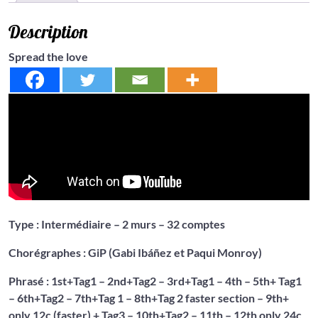
Description
Spread the love
Type : Intermédiaire – 2 murs – 32 comptes
Chorégraphes : GiP (Gabi Ibáñez et Paqui Monroy)
Phrasé : 1st+Tag1 – 2nd+Tag2 – 3rd+Tag1 – 4th – 5th+ Tag1
– 6th+Tag2 – 7th+Tag 1 – 8th+Tag 2 faster section – 9th+
only 12c (faster) + Tag3 – 10th+Tag2 – 11th – 12th only 24c