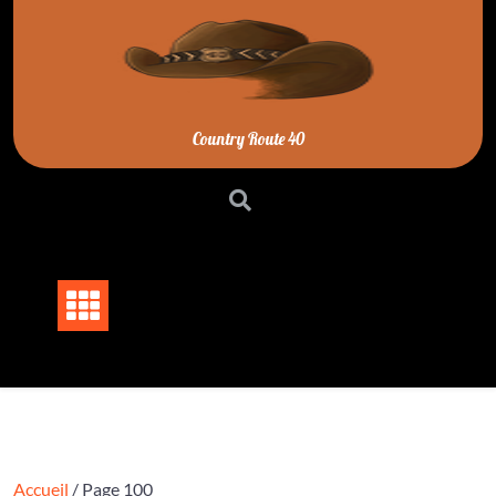
Skip
to
content
Country Route 40
Accueil
/ Page 100