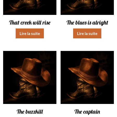
That creek will rise
The blues is alright
Lire la suite
Lire la suite
The buzzkill
The captain