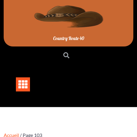
Skip
to
content
Country Route 40
Accueil
/ Page 103