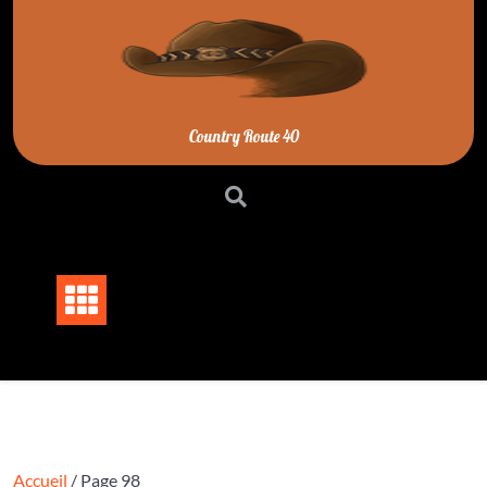
Skip
to
content
Country Route 40
Accueil
/ Page 98