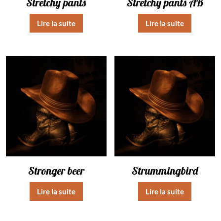
Stretchy pants
Stretchy pants AB
Lire la suite
Lire la suite
Stronger beer
Strummingbird
Lire la suite
Lire la suite