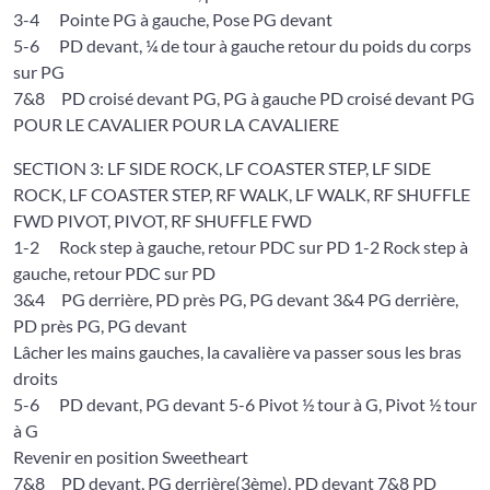
3-4 Pointe PG à gauche, Pose PG devant
5-6 PD devant, ¼ de tour à gauche retour du poids du corps
sur PG
7&8 PD croisé devant PG, PG à gauche PD croisé devant PG
POUR LE CAVALIER POUR LA CAVALIERE
SECTION 3: LF SIDE ROCK, LF COASTER STEP, LF SIDE
ROCK, LF COASTER STEP, RF WALK, LF WALK, RF SHUFFLE
FWD PIVOT, PIVOT, RF SHUFFLE FWD
1-2 Rock step à gauche, retour PDC sur PD 1-2 Rock step à
gauche, retour PDC sur PD
3&4 PG derrière, PD près PG, PG devant 3&4 PG derrière,
PD près PG, PG devant
Lâcher les mains gauches, la cavalière va passer sous les bras
droits
5-6 PD devant, PG devant 5-6 Pivot ½ tour à G, Pivot ½ tour
à G
Revenir en position Sweetheart
7&8 PD devant, PG derrière(3ème), PD devant 7&8 PD