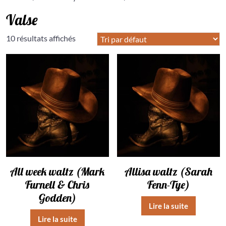
Valse
10 résultats affichés
All week waltz (Mark
Allisa waltz (Sarah
Furnell & Chris
Fenn-Tye)
Godden)
Lire la suite
Lire la suite