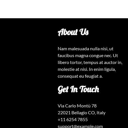
l’article
About Us
Nam malesuada nulla nisi, ut
faucibus magna congue nec. Ut
libero tortor, tempus at auctor in,
molestie at nisi. In enim ligula,
consequat eu feugiat a.
Get In Touch
Via Carlo Montù 78
22021 Bellagio CO, Italy
+11 6254 7855
support@example.com