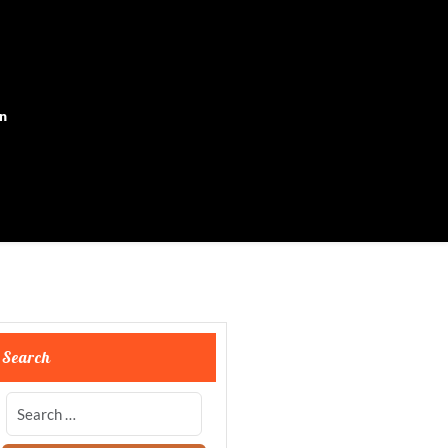
on
Search