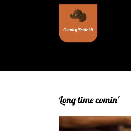
Skip
to
content
Country Route 40
Long time comin'