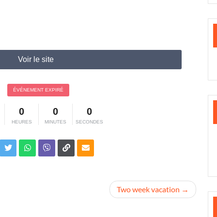
Voir le site
ÉVÉNEMENT EXPIRÉ
0
0
0
HEURES
MINUTES
SECONDES
Two week vacation