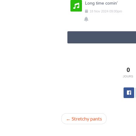
Long time comin'
18
Nov
2024
09:00pm
0
JOURS
Navigation
Stretchy pants
de