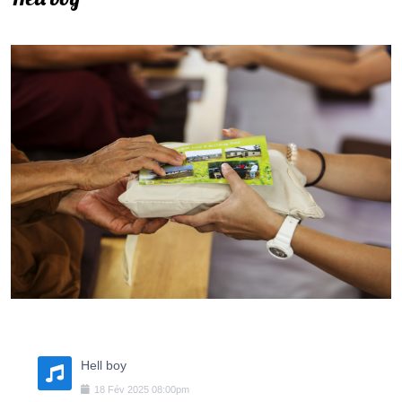
Hell boy
18
Fév
2025
08:00pm