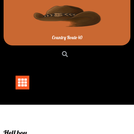
Skip
to
content
Country Route 40
Hell boy