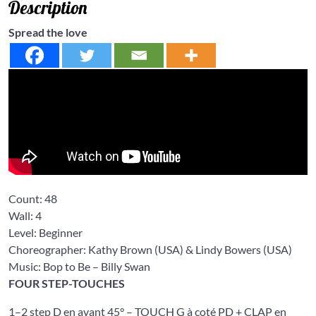
Description
Spread the love
Count:
48
Wall:
4
Level: Beginner
Choreographer: Kathy Brown
(USA) &
Lindy Bowers
(USA)
Music: Bop to Be
– Billy Swan
FOUR STEP-TOUCHES
1–2 step D en avant 45° – TOUCH G à coté PD + CLAP en