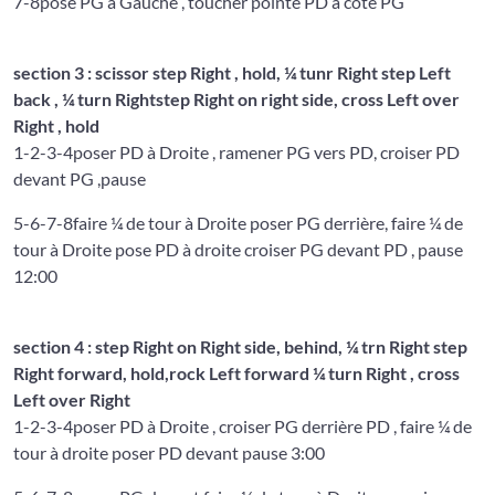
7-8
pose PG à Gauche , toucher pointe PD à coté PG
section 3 : scissor step Right , hold, ¼ tunr Right step Left
back , ¼ turn Rightstep Right on right side, cross Left over
Right , hold
1-2-3-4
poser PD à Droite , ramener PG vers PD, croiser PD
devant PG ,pause
5-6-7-8
faire ¼ de tour à Droite poser PG derrière, faire ¼ de
tour à Droite pose PD à droite croiser PG devant PD , pause
12:00
section 4 : step Right on Right side, behind, ¼ trn Right step
Right forward, hold,rock Left forward ¼ turn Right , cross
Left over Right
1-2-3-4
poser PD à Droite , croiser PG derrière PD , faire ¼ de
tour à droite poser PD devant pause 3:00