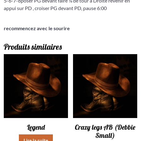
5-6-7-8
poser PG devant faire ¼ de tour à Droite revenir en
appui sur PD , croiser PG devant PD, pause 6:00
recommencez avec le sourire
Produits similaires
Legend
Crazy legs AB (Debbie
Small)
Lire la suite