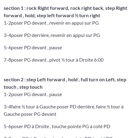
section 1 : rock Right forward, rock right back, step Right
forward , hold, step left forward ½ turn right
1-2
poser PD devant , revenir en appui sur PG
3-4
poser PD derrière, revenir en appui sur PG
5-6
poser PD devant , pause
7-8
poser PG devant , pivot ½ tour à Droite 6:00
section 2 : step Left forward , hold , full turn on Left, step
touch , step touch
1-2
poser PG devant , pause
3-4
faire ½ tour à Gauche poser PD derrière, faire ½ tour à
Gauche poser PG devant
5-6
poser PD à Droite , touche pointe PG à coté PD