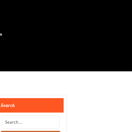
on
Search