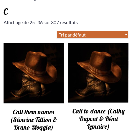
C
Affichage de 25–36 sur 307 résultats
Call to dance (Cathy
Call them names
Dupont & Rémi
(Séverine Fillion &
Lemaire)
Bruno Moggia)