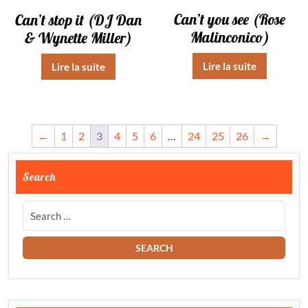
Can’t you see (Rose
Can’t stop it (DJ Dan
Malinconico)
& Wynette Miller)
Lire la suite
Lire la suite
←
1
2
3
4
5
6
…
24
25
26
→
Search