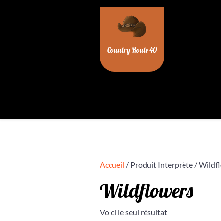
Skip
to
content
Country Route 40
Accueil
/ Produit Interprète / Wildf
Wildflowers
Voici le seul résultat