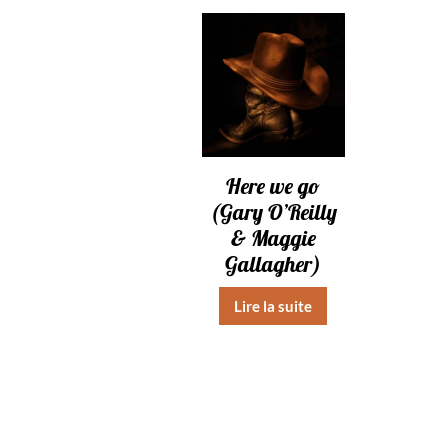
Here we go
(Gary O’Reilly
& Maggie
Gallagher)
Lire la suite