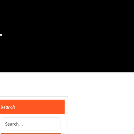
on
Search