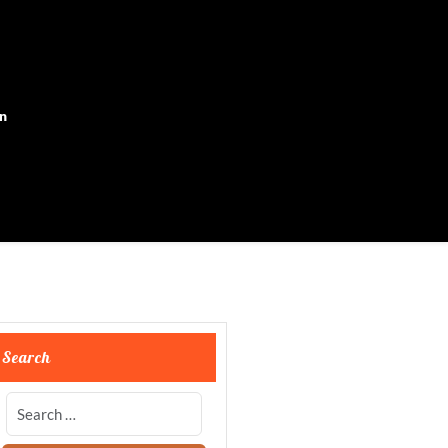
on
Search