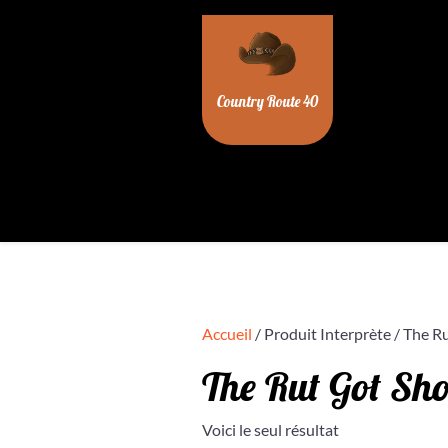
Skip
to
content
Country Route 40
Accueil
/ Produit Interprète / The R
The Rut Got Sho
Voici le seul résultat