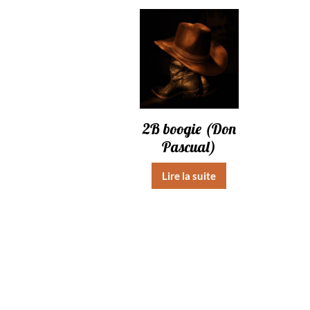
2B boogie (Don
Pascual)
Lire la suite