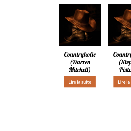
Countryholic
Countr
(Darren
(Ste
Mitchell)
Pist
Lire la suite
Lire la