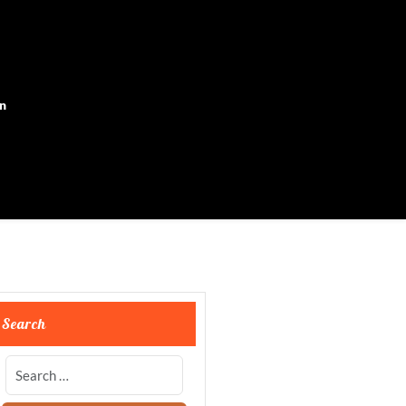
on
Search