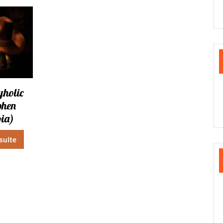
yholic
phen
oia)
 suite