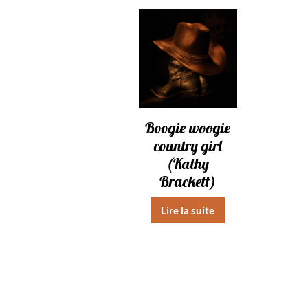
Boogie woogie
country girl
(Kathy
Brackett)
Lire la suite