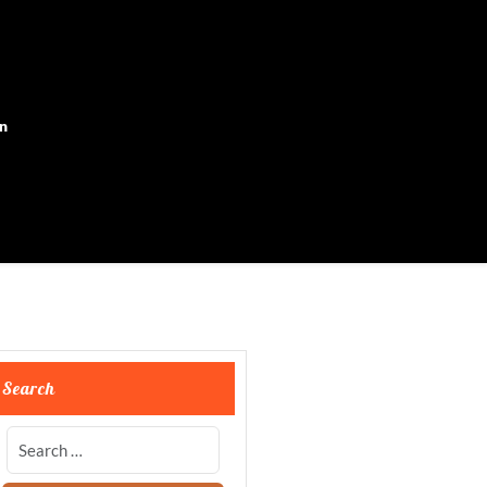
on
Search