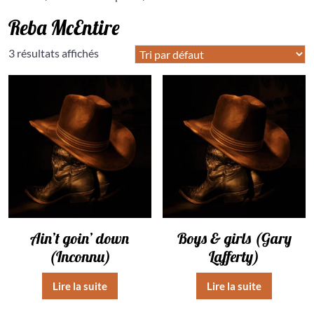
Reba McEntire
3 résultats affichés
Ain’t goin’ down
Boys & girls (Gary
(Inconnu)
Lafferty)
Lire la suite
Lire la suite