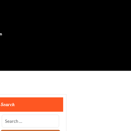
on
Search