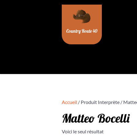
Skip
to
content
Country Route 40
Accueil
/ Produit Interprète / Matte
Matteo Bocelli
Voici le seul résultat