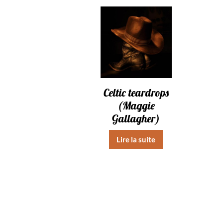
Celtic teardrops
(Maggie
Gallagher)
Lire la suite