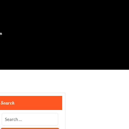
on
Search