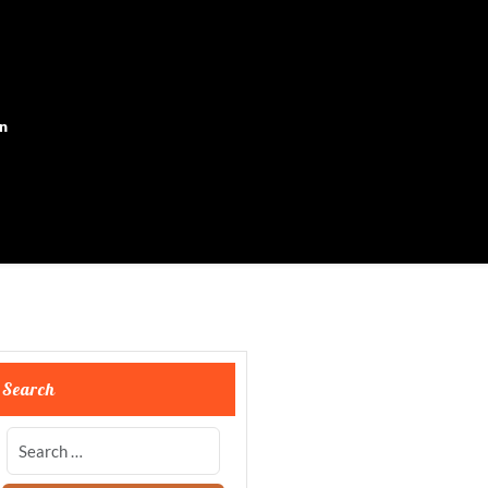
on
Search