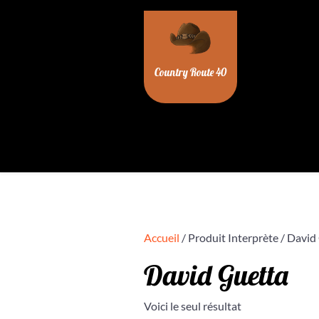
Skip
to
content
Country Route 40
Accueil
/ Produit Interprète / David
David Guetta
Voici le seul résultat