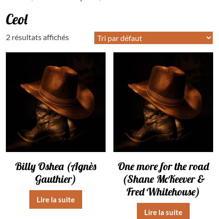
Ceol
2 résultats affichés
Billy Oshea (Agnès
One more for the road
Gauthier)
(Shane McKeever &
Fred Whitehouse)
Lire la suite
Lire la suite