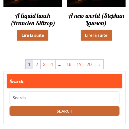
A liquid lunch
A new world (Stephan
(Francien Sittrop)
Lawson)
Lire la suite
Lire la suite
1
2
3
4
…
18
19
20
→
Search