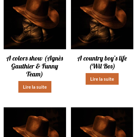
A colors show (Agnès
A country boy’s life
Gauthier & Funny
(Wil Bos)
Team)
Lire la suite
Lire la suite