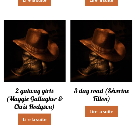
2 galway girls
3 day road (Séverine
(Maggie Gallagher &
Fillon)
Chris Hodgson)
Lire la suite
Lire la suite