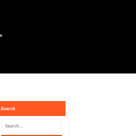
on
Search