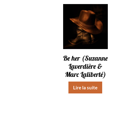
Be her (Suzanne
Laverdière &
Marc Laliberté)
Lire la suite