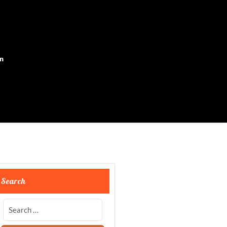
on
Search