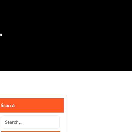
on
Search