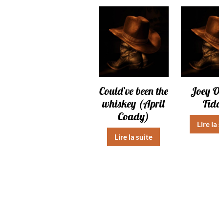
Could’ve been the
Joey O
whiskey (April
Fid
Coady)
Lire la
Lire la suite