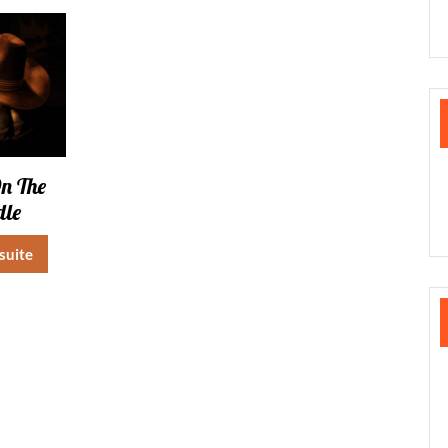
n The
dle
 suite