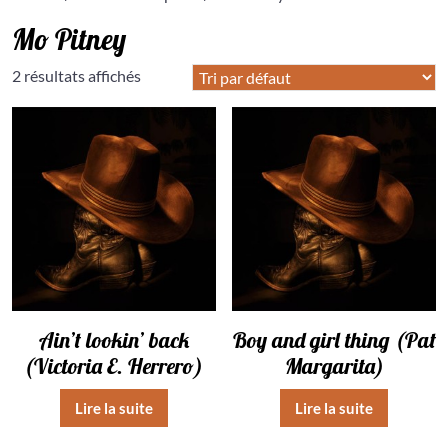
Mo Pitney
2 résultats affichés
Ain’t lookin’ back
Boy and girl thing (Pat
(Victoria E. Herrero)
Margarita)
Lire la suite
Lire la suite