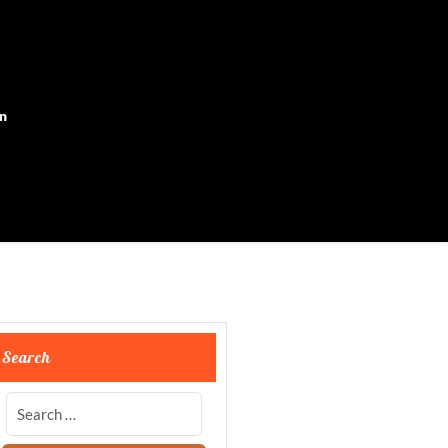
on
Search